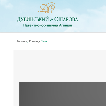
Головна
Команда
Ілля
/
/