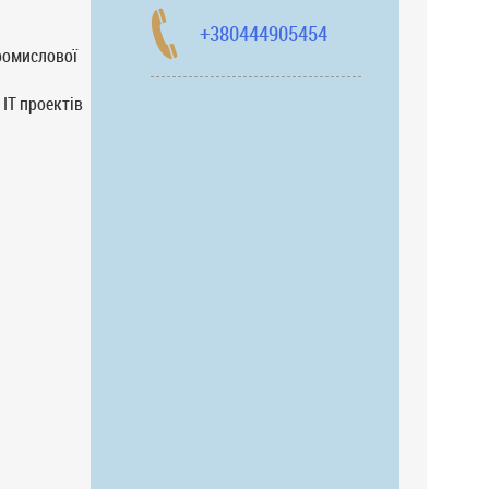
+380444905454
промислової
ІТ проектів