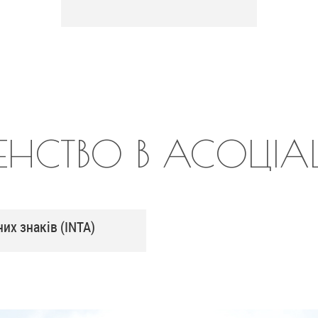
ЕНСТВО В АСОЦІАЦ
их знаків (INTA)