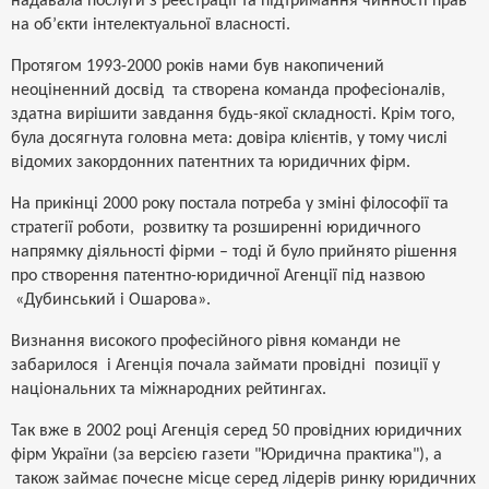
надавала послуги з реєстрації та підтримання чинності прав
на об’єкти інтелектуальної власності.
Протягом 1993-2000 років нами був накопичений
неоціненний досвід та створена команда професіоналів,
здатна вирішити завдання будь-якої складності. Крім того,
була досягнута головна мета: довіра клієнтів, у тому числі
відомих закордонних патентних та юридичних фірм.
На прикінці 2000 року постала потреба у зміні філософії та
стратегії роботи, розвитку та розширенні юридичного
напрямку діяльності фірми – тоді й було прийнято рішення
про створення патентно-юридичної Агенції під назвою
«Дубинський і Ошарова».
Визнання високого професійного рівня команди не
забарилося і Агенція почала займати провідні позиції у
національних та міжнародних рейтингах.
Так вже в 2002 році Агенція серед 50 провідних юридичних
фірм України (за версією газети "Юридична практика"), а
також займає почесне місце серед лідерів ринку юридичних