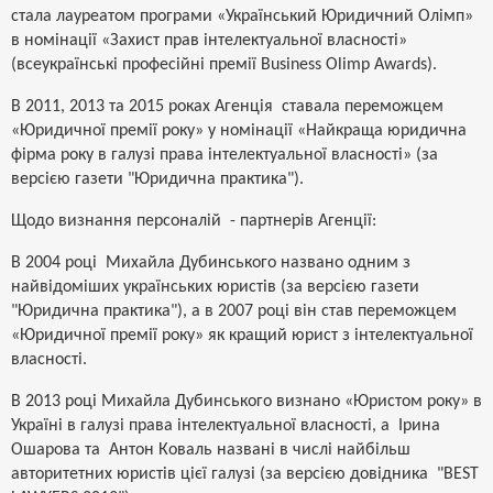
стала лауреатом програми «Український Юридичний Олімп»
в номінації «Захист прав інтелектуальної власності»
(всеукраїнські професійні премії Business Olimp Awards).
В 2011, 2013 та 2015 роках Агенція ставала переможцем
«Юридичної премії року» у номінації «Найкраща юридична
фірма року в галузі права інтелектуальної власності» (за
версією газети "Юридична практика").
Щодо визнання персоналій - партнерів Агенції:
В 2004 році Михайла Дубинського названо одним з
найвідоміших українських юристів (за версією газети
"Юридична практика"), а в 2007 році він став переможцем
«Юридичної премії року» як кращий юрист з інтелектуальної
власності.
В 2013 році Михайла Дубинського визнано «Юристом року» в
Україні в галузі права інтелектуальної власності, а Ірина
Ошарова та Антон Коваль названі в числі найбільш
авторитетних юристів цієї галузі (за версією довідника "BEST