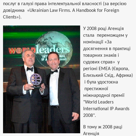
послуг в галузі права інтелектуальної власності (за версією
довідника «Ukrainian Law Firms. A Handbook for Foreign
Clients»).
У 2008 році Агенція
стала переможцем у
номінації «За
досягнення в практиці
товарних знаків і
судових справ» у
регіоні ЕМЕА (Європа,
Близький Схід, Африка)
і була удостоєна
престижної
міжнародноі премії
"World Leaders
International IP Awards
2008".
В тому ж 2008 раці
Агенція