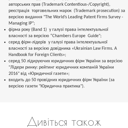
авторських прав (Trademark Contentious-/Copyright),
реєстрація торговельних марок (Trademark prosecution) за
версією видання "The World’s Leading Patent Firms Survey -
Managing IP";
фірма року (Band 1) у галузі права інтелектуальної
власності за версією “Chambers Europe Guide";
серед фірм-лідерів у галузі права інтелектуальної
власності за версією довідника «Ukrainian Law Firms. A
Handbook for Foreign Clients»;
серед 50 лідируючих юридичних фірм України за версією
"Лідери ринку: рейтинг юридичних компаній України
2016" від «Юридичної газети»;
входить до 50 провідних юридичних фірм України (за
версією газети "Юридична практика").
Дивіться також