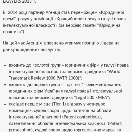
LAWYERS 2013").
В 2014 році партнер Агенції став переможцем «Юридичної
премії року» у номінації «Кращий юрист року в галузі права
інтелектуальної власності» (за версією газети "Юридична
практика").
На цей час Агенція впевнено утримує позицію лідера на
ринку юридичних послуг та:
входить до «золотої групи» юридичних фірм у галузі права
інтелектуальної власності за версією довідника "World
Trademark Review 1000 (WTR 1000)";
входить до першої групи – Top Tier 1 рекомендованих
юридичних фірм України у галузі права інтелектуальної
власності за версією довідника "Legal 500 EMEA";
посідає перше місце (Tier 1) відразу у чотирьох
номінаціях: судові спори щодо патентів на об'єкти
інтелектуальної власності (Patent contentious),
патентування об'єктів інтелектуальної власності (Patent
prosecution), судові спори щодо торговельних марок та